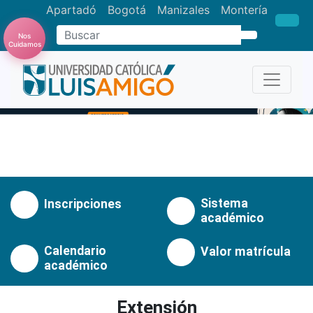
Apartadó
Bogotá
Manizales
Montería
Nos
Buscar
Cuidamos
Anterior
Pró
Sistema
Inscripciones
académico
Calendario
Valor matrícula
académico
Extensión