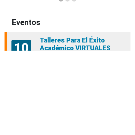
Eventos
Talleres Para El Éxito
10
Académico VIRTUALES
lunes
06:00 PM - 06:00 PM
Aug
permanencia.academica@amigo.edu.co
Talleres de Permanencia
11
académica Presencial
martes
10:00 AM - 10:00 AM
Aug
permanencia.academica@amigo.edu.co