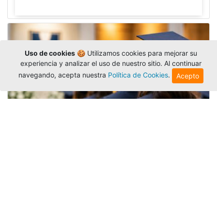
Uso de cookies
🍪 Utilizamos cookies para mejorar su
experiencia y analizar el uso de nuestro sitio. Al continuar
navegando, acepta nuestra
Política de Cookies
.
Acepto
Grados colectivos de pregrado:
consulte fechas y programación
Editor
,
6/8/2026
La Universidad Católica Luis Amigó publicó
las fechas de
grados colectivos
extemporaneos
de pregrado, con fechas de