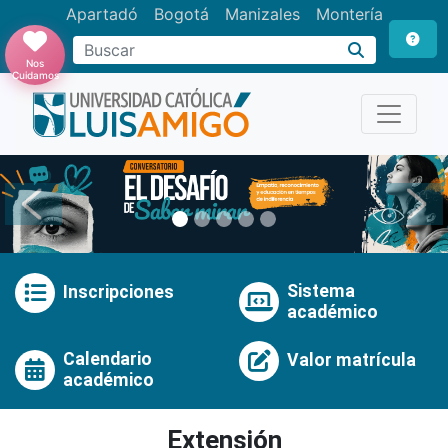
Apartadó
Bogotá
Manizales
Montería
Buscar
Nos
Cuidamos
Anterior
Pró
Sistema
Inscripciones
académico
Calendario
Valor matrícula
académico
Extensión