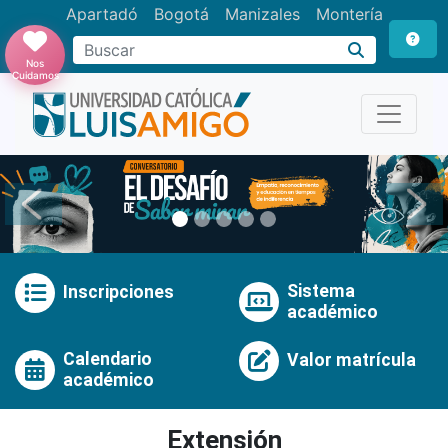
Apartadó
Bogotá
Manizales
Montería
Buscar
Nos
Cuidamos
Anterior
Pró
Sistema
Inscripciones
académico
Calendario
Valor matrícula
académico
Extensión