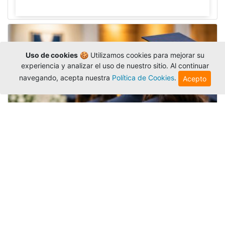
Uso de cookies
🍪 Utilizamos cookies para mejorar su
experiencia y analizar el uso de nuestro sitio. Al continuar
navegando, acepta nuestra
Política de Cookies
.
Acepto
Grados colectivos de pregrado:
consulte fechas y programación
Editor
,
6/8/2026
La Universidad Católica Luis Amigó publicó
las fechas de
grados colectivos
extemporaneos
de pregrado, con fechas de