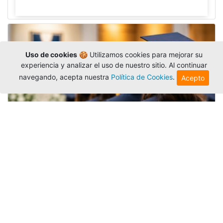
Uso de cookies
🍪 Utilizamos cookies para mejorar su
experiencia y analizar el uso de nuestro sitio. Al continuar
navegando, acepta nuestra
Política de Cookies
.
Acepto
Grados colectivos de pregrado:
consulte fechas y programación
Editor
,
6/8/2026
La Universidad Católica Luis Amigó publicó
las fechas de
grados colectivos
extemporaneos
de pregrado, con fechas de