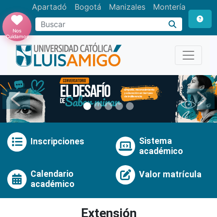
Apartadó
Bogotá
Manizales
Montería
Buscar
Nos
Cuidamos
Anterior
Pró
Sistema
Inscripciones
académico
Calendario
Valor matrícula
académico
Extensión