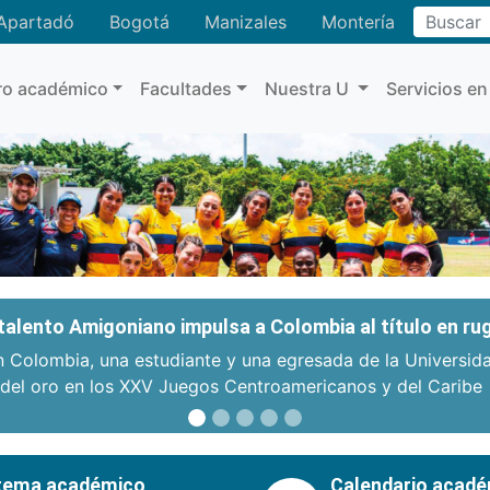
Buscar
Apartadó
Bogotá
Manizales
Montería
ro académico
Facultades
Nuestra U
Servicios en
: talento Amigoniano impulsa a Colombia al título en r
n Colombia, una estudiante y una egresada de la Universid
 del oro en los XXV Juegos Centroamericanos y del Caribe
tema académico
Calendario acad