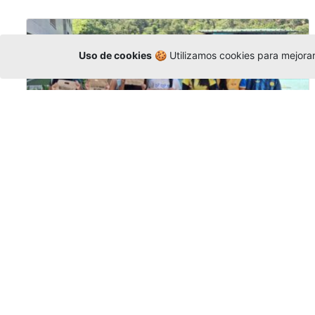
Uso de cookies
🍪 Utilizamos cookies para mejorar 
Amigonianos inician intercambios
académicos en 2026-2
Editor
,
4/8/2026
Estudiantes de la Universidad Católica Luis
Amigó realizarán
intercambios
nacionales
e internacionales durante el segundo
semestre de 2026, fortaleciendo su