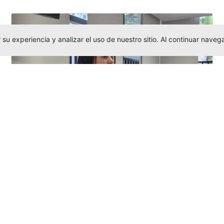
su experiencia y analizar el uso de nuestro sitio. Al continuar nav
Investigadora amigoniana participa
en uno de los principales congresos
mundial...
Editor
,
3/8/2026
La docente
Candy Lorena Chamorro
González
presentó su investigación y
actuó como evaluadora científica en la