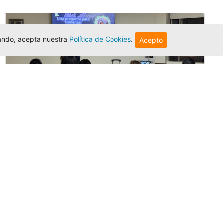
egando, acepta nuestra
Política de Cookies
.
Acepto
Innovación y liderazgo: así se vivió
el encuentro de graduados de la
Univer...
Editor
,
3/8/2026
El Centro Regional Bogotá reunió a sus
graduados en un encuentro sobre
inteligencia artificial, liderazgo y