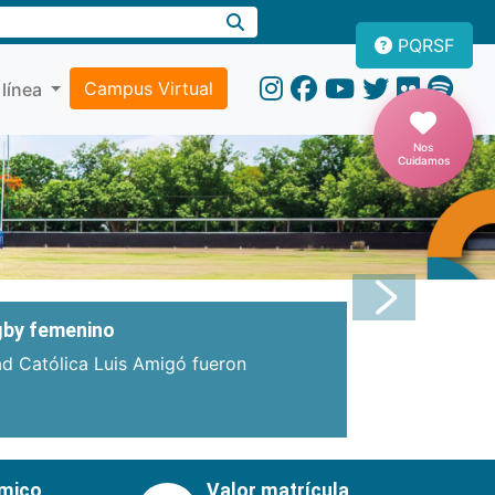
PQRSF
Campus Virtual
 línea
Nos
Cuidamos
Próxima
ugby femenino
ad Católica Luis Amigó fueron
émico
Valor matrícula