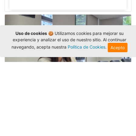
Uso de cookies
🍪 Utilizamos cookies para mejorar su
experiencia y analizar el uso de nuestro sitio. Al continuar
navegando, acepta nuestra
Política de Cookies
.
Acepto
Investigadora amigoniana participa
en uno de los principales congresos
mundial...
Editor
,
3/8/2026
La docente
Candy Lorena Chamorro
González
presentó su investigación y actuó