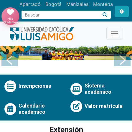
Apartadó
Bogotá
Manizales
Montería
Buscar
Nos
Cuidamos
Anterior
Pró
Sistema
Inscripciones
académico
Calendario
Valor matrícula
académico
Extensión