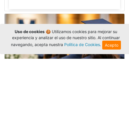
Uso de cookies
🍪 Utilizamos cookies para mejorar su
experiencia y analizar el uso de nuestro sitio. Al continuar
navegando, acepta nuestra
Política de Cookies
.
Acepto
Grados colectivos de pregrado:
consulte fechas y programación
Editor
,
6/8/2026
La Universidad Católica Luis Amigó publicó
las fechas de
grados colectivos
extemporaneos
de pregrado, con fechas de