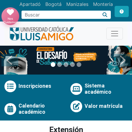
Apartadó
Bogotá
Manizales
Montería
Buscar
Nos
Cuidamos
Anterior
Pró
Sistema
Inscripciones
académico
Calendario
Valor matrícula
académico
Extensión