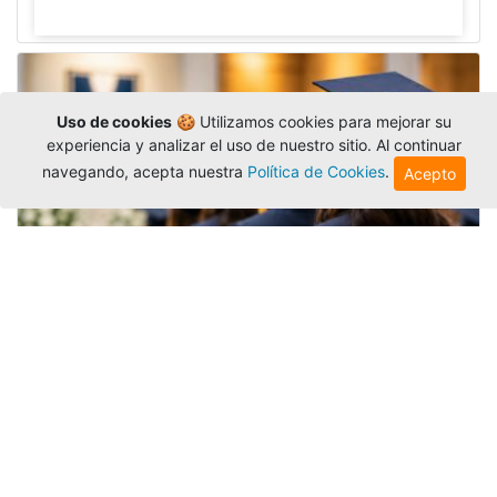
Uso de cookies
🍪 Utilizamos cookies para mejorar su
experiencia y analizar el uso de nuestro sitio. Al continuar
navegando, acepta nuestra
Política de Cookies
.
Acepto
Grados colectivos de pregrado:
consulte fechas y programación
Editor
,
6/8/2026
La Universidad Católica Luis Amigó publicó
las fechas de
grados colectivos
extemporaneos
de pregrado, con fechas de