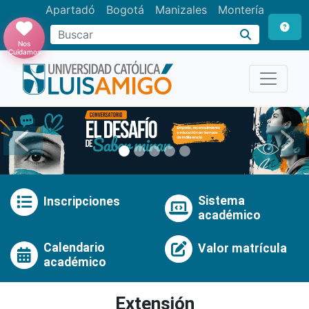
Apartadó
Bogotá
Manizales
Montería
Buscar
Nos
Cuidamos
Anterior
Pró
Sistema
Inscripciones
académico
Calendario
Valor matrícula
académico
Extensión