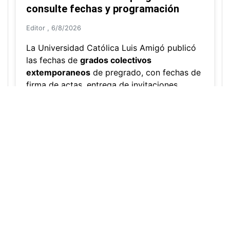
Uso de cookies
🍪 Utilizamos cookies para mejorar su
experiencia y analizar el uso de nuestro sitio. Al continuar
navegando, acepta nuestra
Política de Cookies
.
Acepto
Grados colectivos de pregrado:
consulte fechas y programación
Editor
,
6/8/2026
La Universidad Católica Luis Amigó publicó
las fechas de
grados colectivos
extemporaneos
de pregrado, con fechas de