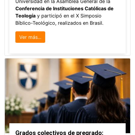
La Universidad participó en la
Asamblea de la COCTI-CICT
Editor
,
6/8/2026
Manuel David Gómez
representó a la
Universidad en la Asamblea General de la
Conferencia de Instituciones Católicas de
Teología
y participó en el X Simposio
Bíblico-Teológico, realizados en Brasil.
Ver más...