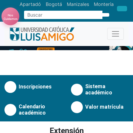
Apartadó
Bogotá
Manizales
Montería
Buscar
Nos
Cuidamos
Anterior
Pró
Sistema
Inscripciones
académico
Calendario
Valor matrícula
académico
Extensión