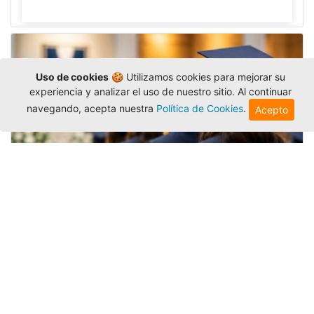
Uso de cookies
🍪 Utilizamos cookies para mejorar su
experiencia y analizar el uso de nuestro sitio. Al continuar
navegando, acepta nuestra
Política de Cookies
.
Acepto
Grados colectivos de pregrado:
consulte fechas y programación
Editor
,
6/8/2026
La Universidad Católica Luis Amigó publicó
las fechas de
grados colectivos
extemporaneos
de pregrado, con fechas de