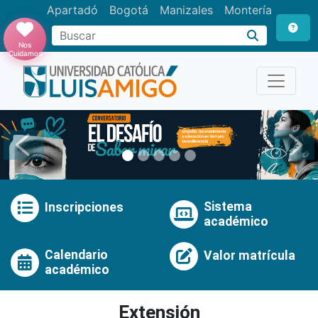
Apartadó
Bogotá
Manizales
Montería
Buscar
Nos
Cuidamos
Anterior
Pró
Sistema
Inscripciones
académico
Calendario
Valor matrícula
académico
Extensión