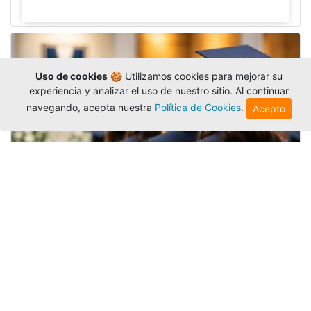
Uso de cookies
🍪 Utilizamos cookies para mejorar su
experiencia y analizar el uso de nuestro sitio. Al continuar
navegando, acepta nuestra
Política de Cookies
.
Acepto
Grados colectivos de pregrado:
consulte fechas y programación
Editor
,
6/8/2026
La Universidad Católica Luis Amigó publicó
las fechas de
grados colectivos
extemporaneos
de pregrado, con fechas de