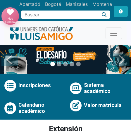
Apartadó
Bogotá
Manizales
Montería
Buscar
Nos
Cuidamos
Anterior
Pró
Sistema
Inscripciones
académico
Calendario
Valor matrícula
académico
Extensión