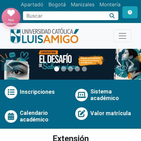
Apartadó
Bogotá
Manizales
Montería
Buscar
Nos
Cuidamos
Anterior
Pró
Sistema
Inscripciones
académico
Calendario
Valor matrícula
académico
Extensión