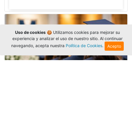
Uso de cookies
🍪 Utilizamos cookies para mejorar su
experiencia y analizar el uso de nuestro sitio. Al continuar
navegando, acepta nuestra
Política de Cookies
.
Acepto
Grados colectivos de pregrado:
consulte fechas y programación
Editor
,
6/8/2026
La Universidad Católica Luis Amigó publicó
las fechas de
grados colectivos
extemporaneos
de pregrado, con fechas de