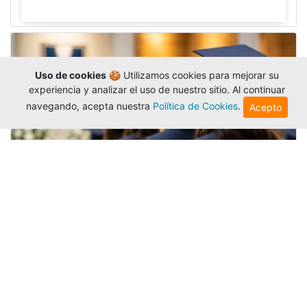
Uso de cookies
🍪 Utilizamos cookies para mejorar su
experiencia y analizar el uso de nuestro sitio. Al continuar
navegando, acepta nuestra
Política de Cookies
.
Acepto
Grados colectivos de pregrado:
consulte fechas y programación
Editor
,
6/8/2026
La Universidad Católica Luis Amigó publicó
las fechas de
grados colectivos
extemporaneos
de pregrado, con fechas de