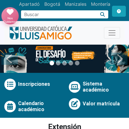
Apartadó
Bogotá
Manizales
Montería
Buscar
Nos
Cuidamos
Anterior
Pró
Sistema
Inscripciones
académico
Calendario
Valor matrícula
académico
Extensión