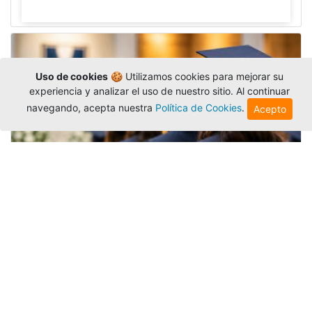
Uso de cookies
🍪 Utilizamos cookies para mejorar su
experiencia y analizar el uso de nuestro sitio. Al continuar
navegando, acepta nuestra
Política de Cookies
.
Acepto
Grados colectivos de pregrado:
consulte fechas y programación
Editor
,
6/8/2026
La Universidad Católica Luis Amigó publicó
las fechas de
grados colectivos
extemporaneos
de pregrado, con fechas de