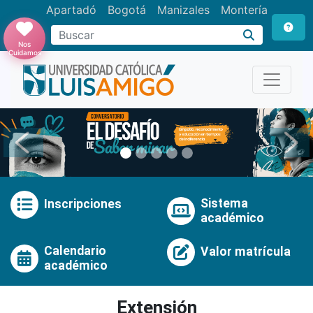
Apartadó
Bogotá
Manizales
Montería
Buscar
Nos
Cuidamos
Anterior
Pró
Sistema
Inscripciones
académico
Calendario
Valor matrícula
académico
Extensión