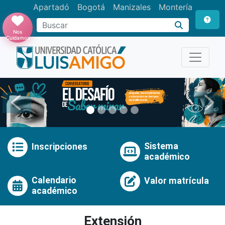
Apartadó
Bogotá
Manizales
Montería
Buscar
Nos
Cuidamos
Anterior
Pró
Sistema
Inscripciones
académico
Calendario
Valor matrícula
académico
Extensión