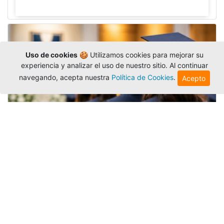
Uso de cookies
🍪 Utilizamos cookies para mejorar su
experiencia y analizar el uso de nuestro sitio. Al continuar
navegando, acepta nuestra
Política de Cookies
.
Acepto
Grados colectivos de pregrado:
consulte fechas y programación
Editor
,
6/8/2026
La Universidad Católica Luis Amigó publicó
las fechas de
grados colectivos
extemporaneos
de pregrado, con fechas de