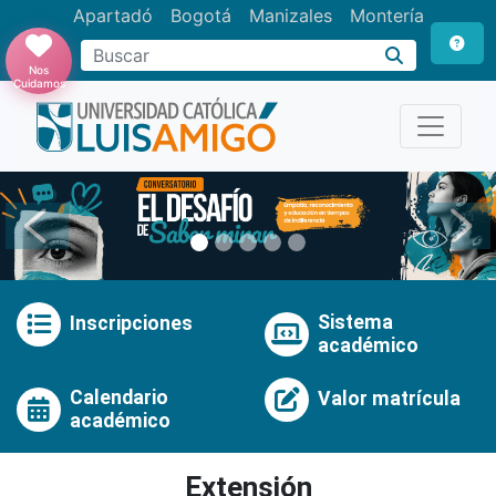
Apartadó
Bogotá
Manizales
Montería
Buscar
Nos
Cuidamos
Anterior
Pró
Sistema
Inscripciones
académico
Calendario
Valor matrícula
académico
Extensión