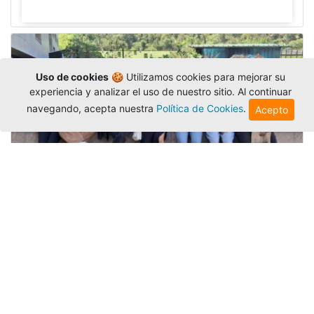
Uso de cookies
🍪 Utilizamos cookies para mejorar su
experiencia y analizar el uso de nuestro sitio. Al continuar
navegando, acepta nuestra
Política de Cookies
.
Acepto
Amigonianos inician intercambios
académicos en 2026-2
Editor
,
4/8/2026
Estudiantes de la Universidad Católica Luis
Amigó realizarán
intercambios
nacionales e
internacionales durante el segundo semestre