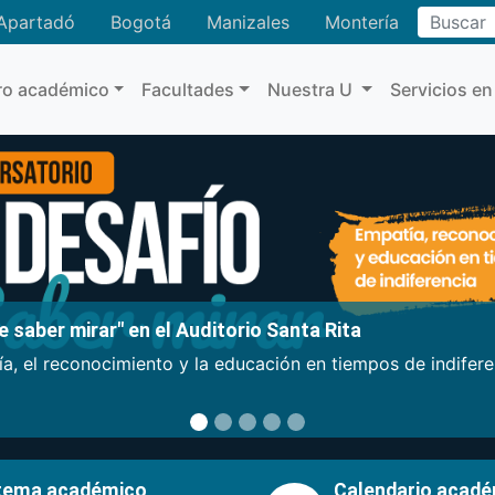
Buscar
Apartadó
Bogotá
Manizales
Montería
ro académico
Facultades
Nuestra U
Servicios en
 saber mirar" en el Auditorio Santa Rita
a, el reconocimiento y la educación en tiempos de indifer
tema académico
Calendario acad