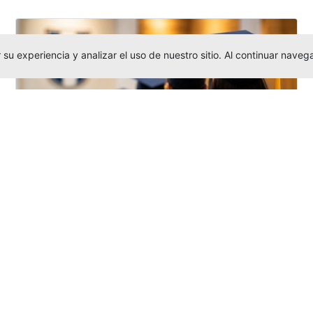
su experiencia y analizar el uso de nuestro sitio. Al continuar nav
Grados colectivos de pregrado:
consulte fechas y programación
Editor
,
6/8/2026
La Universidad Católica Luis Amigó publicó
las fechas de
grados colectivos
extemporaneos
de pregrado, con fechas
de firma de actas, entrega de invitaciones,