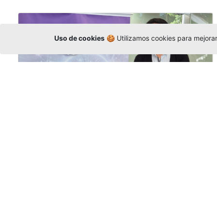
Uso de cookies
🍪 Utilizamos cookies para mejorar 
La Universidad participó en la
Asamblea de la COCTI-CICT
Editor
,
6/8/2026
Manuel David Gómez
representó a la
Universidad en la Asamblea General de la
Conferencia de Instituciones Católicas de
Teología
y participó en el X Simposio