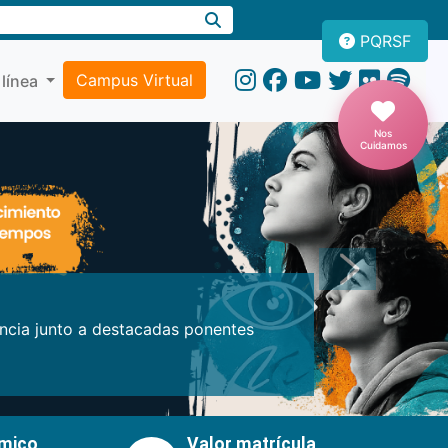
PQRSF
Campus Virtual
 línea
Nos
Cuidamos
Próxima
encia junto a destacadas ponentes
émico
Valor matrícula