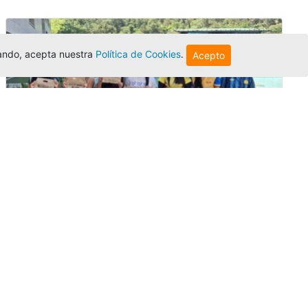
egando, acepta nuestra
Política de Cookies
.
Acepto
Amigonianos inician intercambios
académicos en 2026-2
Editor
,
4/8/2026
Estudiantes de la Universidad Católica Luis
Amigó realizarán
intercambios
nacionales
e internacionales durante el segundo
semestre de 2026, fortaleciendo su