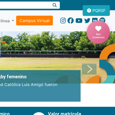
PQRSF
Campus Virtual
 línea
Nos
Cuidamos
Próxima
ugby femenino
ad Católica Luis Amigó fueron
émico
Valor matrícula