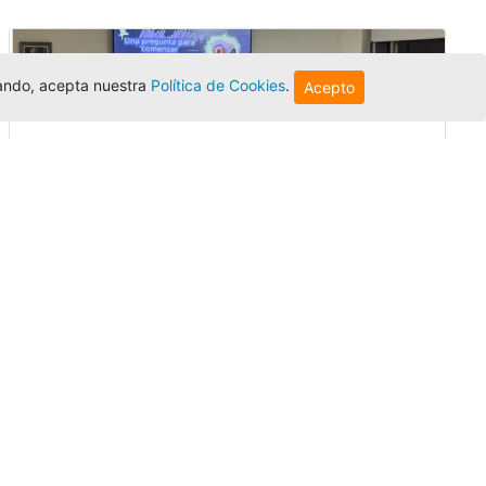
egando, acepta nuestra
Política de Cookies
.
Acepto
Innovación y liderazgo: así se vivió
el encuentro de graduados de la
Univer...
Editor
,
3/8/2026
El Centro Regional Bogotá reunió a sus
graduados en un encuentro sobre
inteligencia artificial, liderazgo y