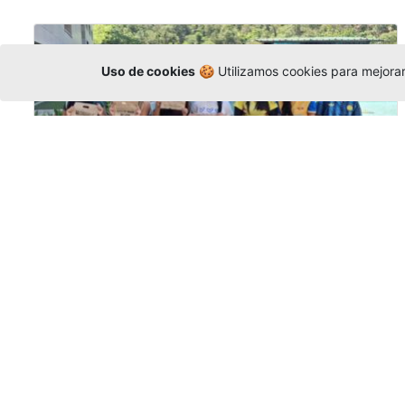
Uso de cookies
🍪 Utilizamos cookies para mejorar 
Amigonianos inician intercambios
académicos en 2026-2
Editor
,
4/8/2026
Estudiantes de la Universidad Católica Luis
Amigó realizarán
intercambios
nacionales
e internacionales durante el segundo
semestre de 2026, fortaleciendo su