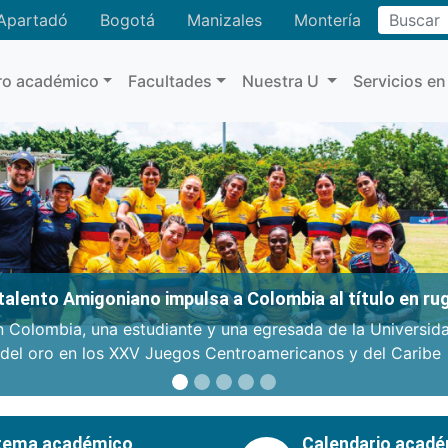
Buscar
Apartadó
Bogotá
Manizales
Montería
ro académico
Facultades
Nuestra U
Servicios en
: talento Amigoniano impulsa a Colombia al título en r
n Colombia, una estudiante y una egresada de la Universid
 del oro en los XXV Juegos Centroamericanos y del Caribe
tema académico
Calendario acad