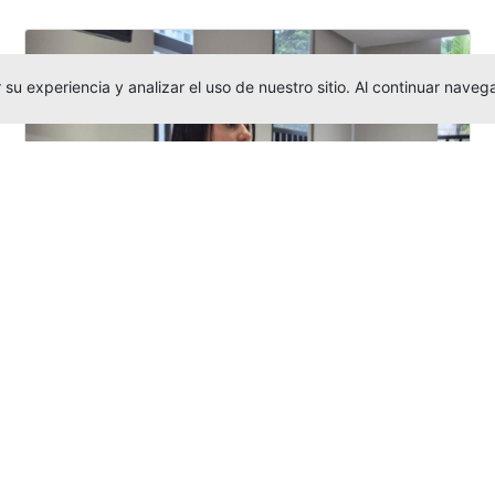
su experiencia y analizar el uso de nuestro sitio. Al continuar nav
Investigadora amigoniana participa
en uno de los principales congresos
mundial...
Editor
,
3/8/2026
La docente
Candy Lorena Chamorro
González
presentó su investigación y
actuó como evaluadora científica en la