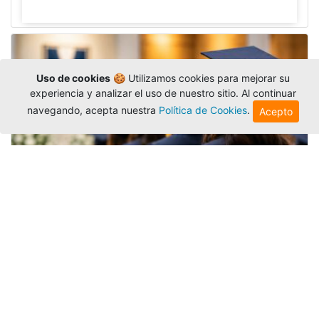
Uso de cookies
🍪 Utilizamos cookies para mejorar su
experiencia y analizar el uso de nuestro sitio. Al continuar
navegando, acepta nuestra
Política de Cookies
.
Acepto
Grados colectivos de pregrado:
consulte fechas y programación
Editor
,
6/8/2026
La Universidad Católica Luis Amigó publicó
las fechas de
grados colectivos
extemporaneos
de pregrado, con fechas de