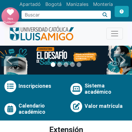
Apartadó
Bogotá
Manizales
Montería
Buscar
Nos
Cuidamos
Anterior
Pró
Sistema
Inscripciones
académico
Calendario
Valor matrícula
académico
Extensión