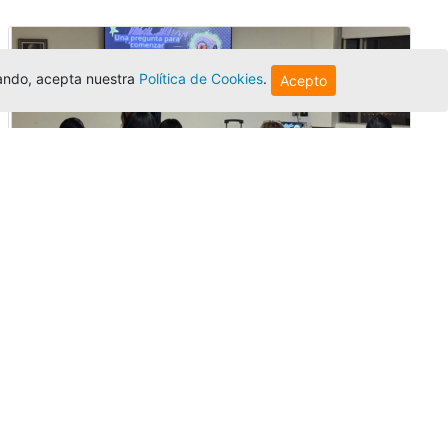
egando, acepta nuestra
Política de Cookies
.
Acepto
Innovación y liderazgo: así se vivió
el encuentro de graduados de la
Univer...
Editor
,
3/8/2026
El Centro Regional Bogotá reunió a sus
graduados en un encuentro sobre
inteligencia artificial, liderazgo y