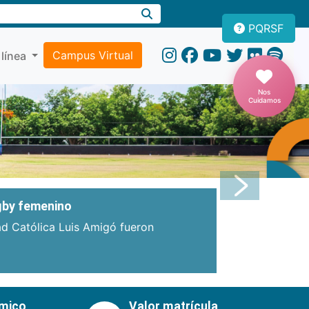
PQRSF
Campus Virtual
 línea
Nos
Cuidamos
Próxima
ugby femenino
ad Católica Luis Amigó fueron
émico
Valor matrícula