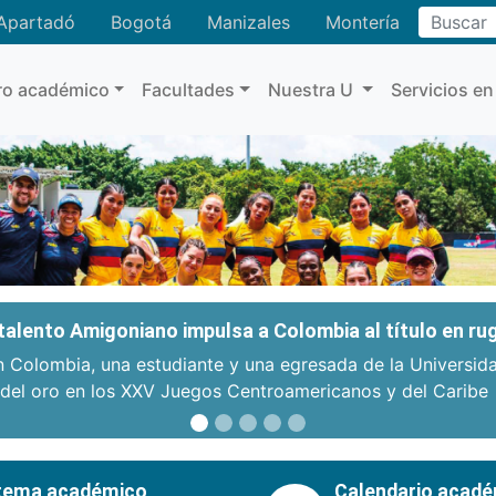
Buscar
Apartadó
Bogotá
Manizales
Montería
ro académico
Facultades
Nuestra U
Servicios en
: talento Amigoniano impulsa a Colombia al título en r
n Colombia, una estudiante y una egresada de la Universid
 del oro en los XXV Juegos Centroamericanos y del Caribe
tema académico
Calendario acad