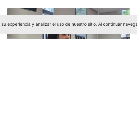
su experiencia y analizar el uso de nuestro sitio. Al continuar nav
Investigadora amigoniana participa
en uno de los principales congresos
mundial...
Editor
,
3/8/2026
La docente
Candy Lorena Chamorro
González
presentó su investigación y
actuó como evaluadora científica en la