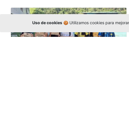
Uso de cookies
🍪 Utilizamos cookies para mejorar 
Amigonianos inician intercambios
académicos en 2026-2
Editor
,
4/8/2026
Estudiantes de la Universidad Católica Luis
Amigó realizarán
intercambios
nacionales
e internacionales durante el segundo
semestre de 2026, fortaleciendo su