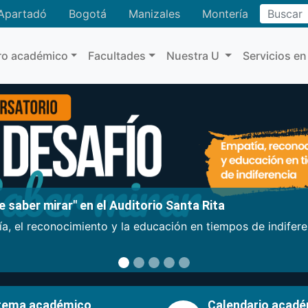
Buscar
Apartadó
Bogotá
Manizales
Montería
ro académico
Facultades
Nuestra U
Servicios en
 saber mirar" en el Auditorio Santa Rita
a, el reconocimiento y la educación en tiempos de indifer
tema académico
Calendario acad