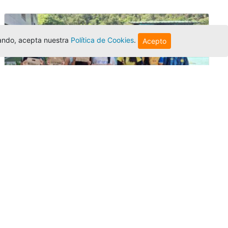
egando, acepta nuestra
Política de Cookies
.
Acepto
Amigonianos inician intercambios
académicos en 2026-2
Editor
,
4/8/2026
Estudiantes de la Universidad Católica Luis
Amigó realizarán
intercambios
nacionales
e internacionales durante el segundo
semestre de 2026, fortaleciendo su