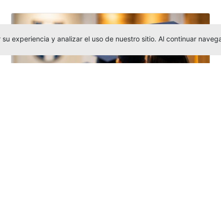
su experiencia y analizar el uso de nuestro sitio. Al continuar nav
Grados colectivos de pregrado:
consulte fechas y programación
Editor
,
6/8/2026
La Universidad Católica Luis Amigó publicó
las fechas de
grados colectivos
extemporaneos
de pregrado, con fechas
de firma de actas, entrega de invitaciones,