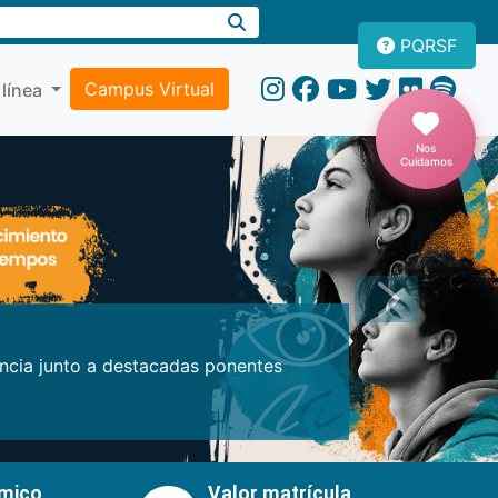
PQRSF
Campus Virtual
 línea
Nos
Cuidamos
Próxima
encia junto a destacadas ponentes
émico
Valor matrícula