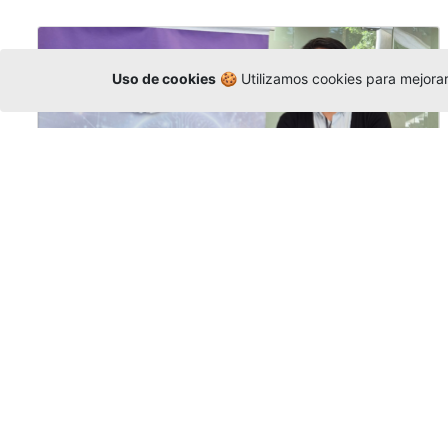
Uso de cookies
🍪 Utilizamos cookies para mejorar 
La Universidad participó en la
Asamblea de la COCTI-CICT
Editor
,
6/8/2026
Manuel David Gómez
representó a la
Universidad en la Asamblea General de la
Conferencia de Instituciones Católicas de
Teología
y participó en el X Simposio