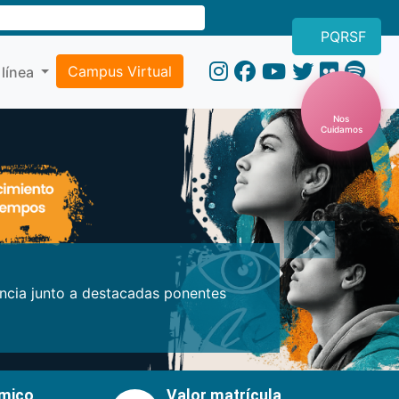
PQRSF
Campus Virtual
 línea
Nos
Cuidamos
Próxima
encia junto a destacadas ponentes
émico
Valor matrícula