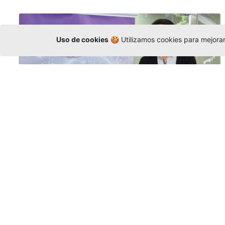
Uso de cookies
🍪 Utilizamos cookies para mejorar 
La Universidad participó en la
Asamblea de la COCTI-CICT
Editor
,
6/8/2026
Manuel David Gómez
representó a la
Universidad en la Asamblea General de la
Conferencia de Instituciones Católicas de
Teología
y participó en el X Simposio