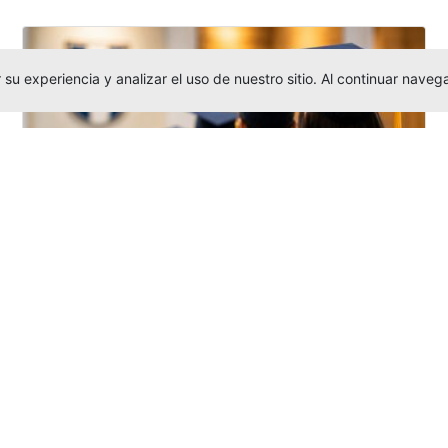
su experiencia y analizar el uso de nuestro sitio. Al continuar nav
Grados colectivos de pregrado:
consulte fechas y programación
Editor
,
6/8/2026
La Universidad Católica Luis Amigó publicó
las fechas de
grados colectivos
extemporaneos
de pregrado, con fechas
de firma de actas, entrega de invitaciones,