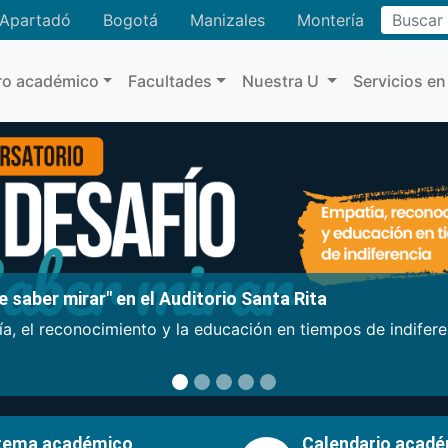
Buscar
Apartadó
Bogotá
Manizales
Montería
ro académico
Facultades
Nuestra U
Servicios en
 saber mirar" en el Auditorio Santa Rita
a, el reconocimiento y la educación en tiempos de indifer
tema académico
Calendario acad