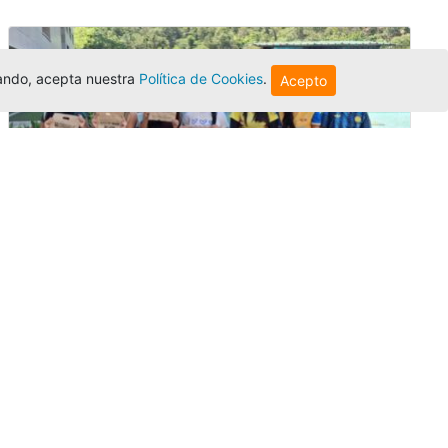
egando, acepta nuestra
Política de Cookies
.
Acepto
Amigonianos inician intercambios
académicos en 2026-2
Editor
,
4/8/2026
Estudiantes de la Universidad Católica Luis
Amigó realizarán
intercambios
nacionales
e internacionales durante el segundo
semestre de 2026, fortaleciendo su