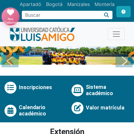
Apartadó
Bogotá
Manizales
Montería
Buscar
Nos
Cuidamos
Anterior
Pró
Sistema
Inscripciones
académico
Calendario
Valor matrícula
académico
Extensión