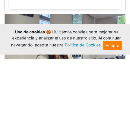
Uso de cookies
🍪 Utilizamos cookies para mejorar su
experiencia y analizar el uso de nuestro sitio. Al continuar
navegando, acepta nuestra
Política de Cookies
.
Acepto
Investigadora amigoniana participa
en uno de los principales congresos
mundial...
Editor
,
3/8/2026
La docente
Candy Lorena Chamorro
González
presentó su investigación y actuó