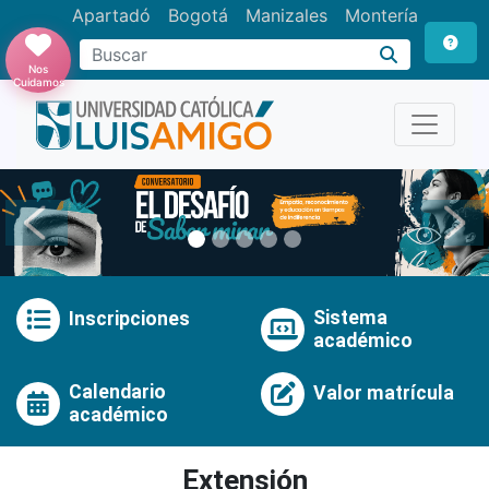
Apartadó
Bogotá
Manizales
Montería
Buscar
Nos
Cuidamos
Anterior
Pró
Sistema
Inscripciones
académico
Calendario
Valor matrícula
académico
Extensión