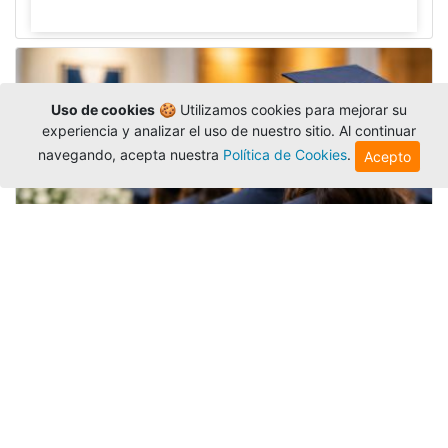
Uso de cookies
🍪 Utilizamos cookies para mejorar su
experiencia y analizar el uso de nuestro sitio. Al continuar
navegando, acepta nuestra
Política de Cookies
.
Acepto
Grados colectivos de pregrado:
consulte fechas y programación
Editor
,
6/8/2026
La Universidad Católica Luis Amigó publicó
las fechas de
grados colectivos
extemporaneos
de pregrado, con fechas de