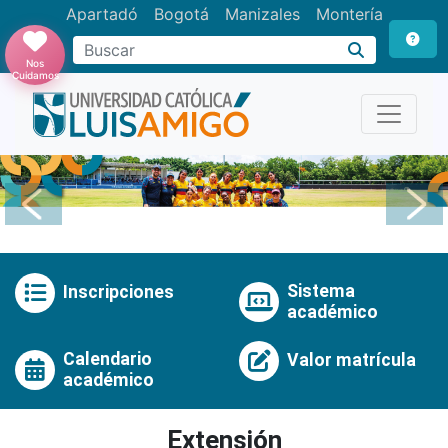
Apartadó
Bogotá
Manizales
Montería
Buscar
Nos
Cuidamos
Anterior
Pró
Sistema
Inscripciones
académico
Calendario
Valor matrícula
académico
Extensión