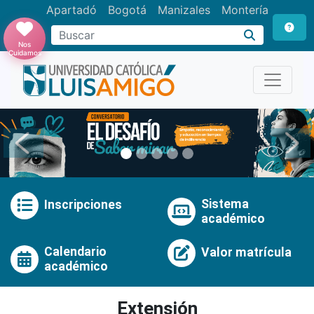
Apartadó
Bogotá
Manizales
Montería
Buscar
Nos
Cuidamos
Anterior
Pró
Sistema
Inscripciones
académico
Calendario
Valor matrícula
académico
Extensión