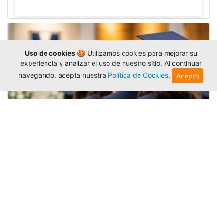
Uso de cookies
🍪 Utilizamos cookies para mejorar su
experiencia y analizar el uso de nuestro sitio. Al continuar
navegando, acepta nuestra
Política de Cookies
.
Acepto
Grados colectivos de pregrado:
consulte fechas y programación
Editor
,
6/8/2026
La Universidad Católica Luis Amigó publicó
las fechas de
grados colectivos
extemporaneos
de pregrado, con fechas de