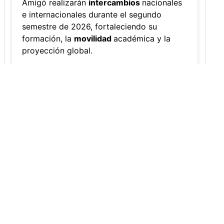
egando, acepta nuestra
Política de Cookies
.
Acepto
Amigonianos inician intercambios
académicos en 2026-2
Editor
,
4/8/2026
Estudiantes de la Universidad Católica Luis
Amigó realizarán
intercambios
nacionales
e internacionales durante el segundo
semestre de 2026, fortaleciendo su