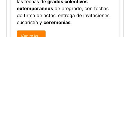
su experiencia y analizar el uso de nuestro sitio. Al continuar nav
Grados colectivos de pregrado:
consulte fechas y programación
Editor
,
6/8/2026
La Universidad Católica Luis Amigó publicó
las fechas de
grados colectivos
extemporaneos
de pregrado, con fechas
de firma de actas, entrega de invitaciones,