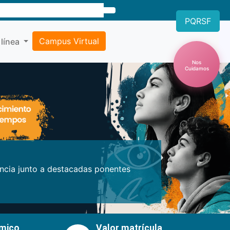
PQRSF
Campus Virtual
 línea
Nos
Cuidamos
Próxima
encia junto a destacadas ponentes
émico
Valor matrícula