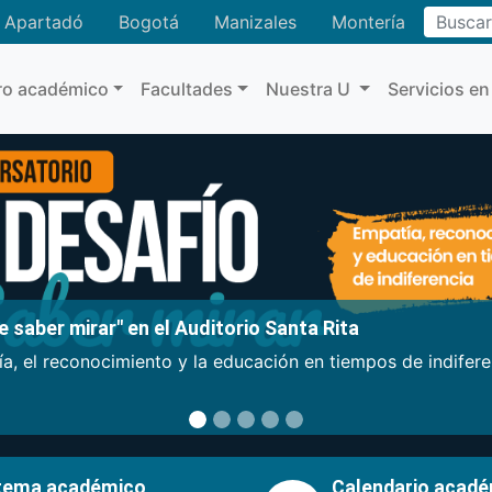
Buscar
Apartadó
Bogotá
Manizales
Montería
ro académico
Facultades
Nuestra U
Servicios en
 saber mirar" en el Auditorio Santa Rita
a, el reconocimiento y la educación en tiempos de indifer
tema académico
Calendario acad