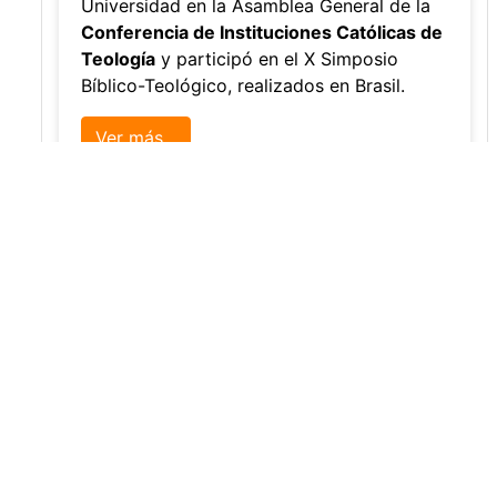
Uso de cookies
🍪 Utilizamos cookies para mejorar 
La Universidad participó en la
Asamblea de la COCTI-CICT
Editor
,
6/8/2026
Manuel David Gómez
representó a la
Universidad en la Asamblea General de la
Conferencia de Instituciones Católicas de
Teología
y participó en el X Simposio