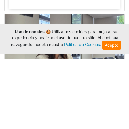
Uso de cookies
🍪 Utilizamos cookies para mejorar su
experiencia y analizar el uso de nuestro sitio. Al continuar
navegando, acepta nuestra
Política de Cookies
.
Acepto
Investigadora amigoniana participa
en uno de los principales congresos
mundial...
Editor
,
3/8/2026
La docente
Candy Lorena Chamorro
González
presentó su investigación y actuó