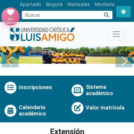
Apartadó
Bogotá
Manizales
Montería
Buscar
Nos
Cuidamos
Anterior
Pró
Sistema
Inscripciones
académico
Calendario
Valor matrícula
académico
Extensión