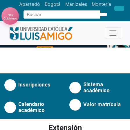
Apartadó
Bogotá
Manizales
Montería
Nos
Buscar
Cuidamos
Anterior
Pró
Sistema
Inscripciones
académico
Calendario
Valor matrícula
académico
Extensión