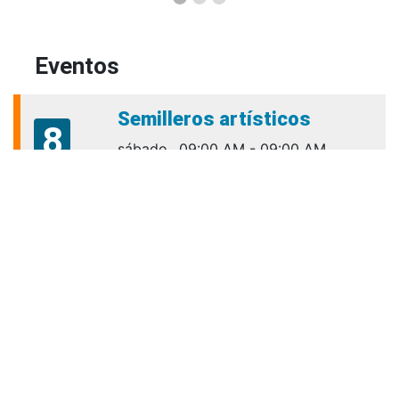
Eventos
Semilleros artísticos
8
sábado
09:00 AM - 09:00 AM
cultura.bienestar@amigo.edu.co
Aug
Talleres Para El Éxito
10
Académico VIRTUALES
lunes
06:00 PM - 06:00 PM
Aug
permanencia.academica@amigo.edu.co