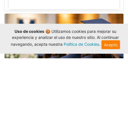
Uso de cookies
🍪 Utilizamos cookies para mejorar su
experiencia y analizar el uso de nuestro sitio. Al continuar
navegando, acepta nuestra
Política de Cookies
.
Acepto
Grados colectivos de pregrado:
consulte fechas y programación
Editor
,
6/8/2026
La Universidad Católica Luis Amigó publicó
las fechas de
grados colectivos
extemporaneos
de pregrado, con fechas de