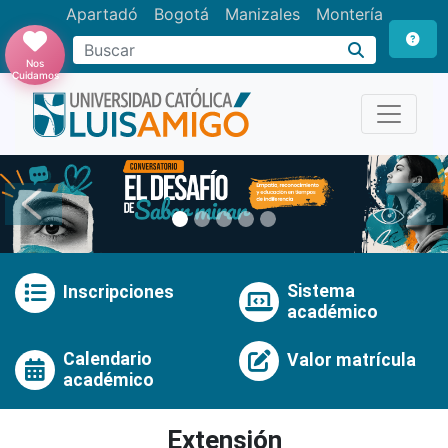
Apartadó
Bogotá
Manizales
Montería
Buscar
Nos
Cuidamos
Anterior
Pró
Sistema
Inscripciones
académico
Calendario
Valor matrícula
académico
Extensión