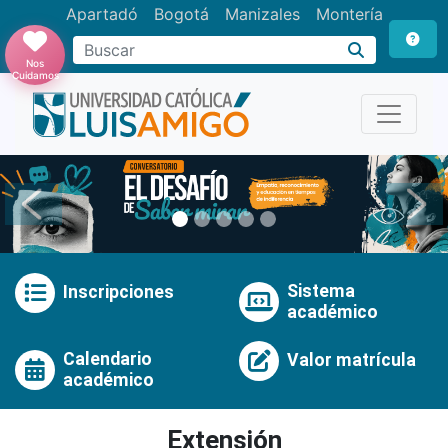
Apartadó
Bogotá
Manizales
Montería
Buscar
Nos
Cuidamos
Anterior
Pró
Sistema
Inscripciones
académico
Calendario
Valor matrícula
académico
Extensión