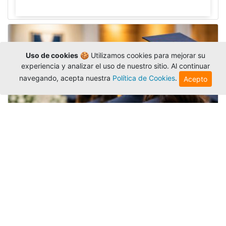
Uso de cookies
🍪 Utilizamos cookies para mejorar su
experiencia y analizar el uso de nuestro sitio. Al continuar
navegando, acepta nuestra
Política de Cookies
.
Acepto
Grados colectivos de pregrado:
consulte fechas y programación
Editor
,
6/8/2026
La Universidad Católica Luis Amigó publicó
las fechas de
grados colectivos
extemporaneos
de pregrado, con fechas de