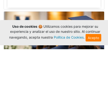
Uso de cookies
🍪 Utilizamos cookies para mejorar su
experiencia y analizar el uso de nuestro sitio. Al continuar
navegando, acepta nuestra
Política de Cookies
.
Acepto
Grados colectivos de pregrado:
consulte fechas y programación
Editor
,
6/8/2026
La Universidad Católica Luis Amigó publicó
las fechas de
grados colectivos
extemporaneos
de pregrado, con fechas de