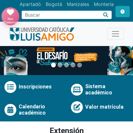
Apartadó
Bogotá
Manizales
Montería
Buscar
Nos
Cuidamos
Anterior
Pró
Sistema
Inscripciones
académico
Calendario
Valor matrícula
académico
Extensión