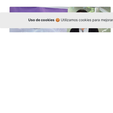
Uso de cookies
🍪 Utilizamos cookies para mejorar 
La Universidad participó en la
Asamblea de la COCTI-CICT
Editor
,
6/8/2026
Manuel David Gómez
representó a la
Universidad en la Asamblea General de la
Conferencia de Instituciones Católicas de
Teología
y participó en el X Simposio