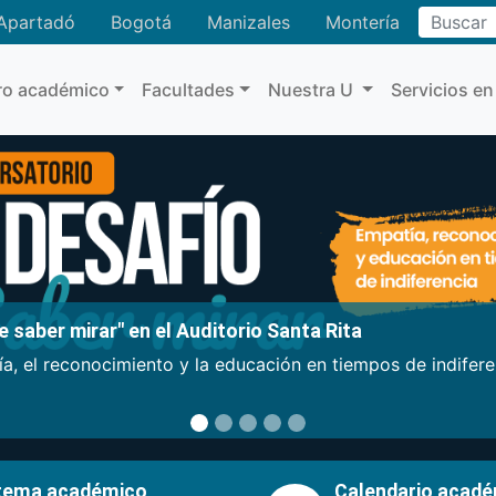
Buscar
Apartadó
Bogotá
Manizales
Montería
ro académico
Facultades
Nuestra U
Servicios en
 saber mirar" en el Auditorio Santa Rita
a, el reconocimiento y la educación en tiempos de indifer
tema académico
Calendario acad