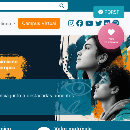
PQRSF
Campus Virtual
 línea
Nos
Cuidamos
Próxima
encia junto a destacadas ponentes
émico
Valor matrícula