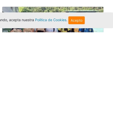
egando, acepta nuestra
Política de Cookies
.
Acepto
Amigonianos inician intercambios
académicos en 2026-2
Editor
,
4/8/2026
Estudiantes de la Universidad Católica Luis
Amigó realizarán
intercambios
nacionales
e internacionales durante el segundo
semestre de 2026, fortaleciendo su