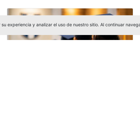
su experiencia y analizar el uso de nuestro sitio. Al continuar nav
Grados colectivos de pregrado:
consulte fechas y programación
Editor
,
6/8/2026
La Universidad Católica Luis Amigó publicó
las fechas de
grados colectivos
extemporaneos
de pregrado, con fechas
de firma de actas, entrega de invitaciones,