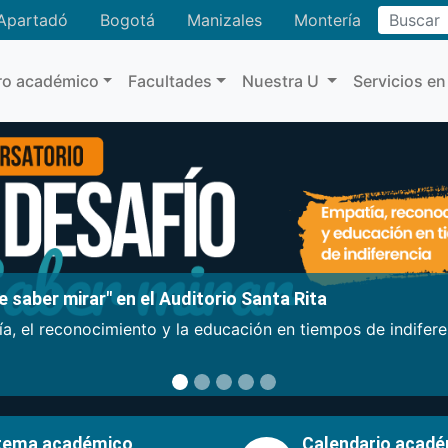
Buscar
Apartadó
Bogotá
Manizales
Montería
ro académico
Facultades
Nuestra U
Servicios en
 saber mirar" en el Auditorio Santa Rita
a, el reconocimiento y la educación en tiempos de indifer
tema académico
Calendario acad