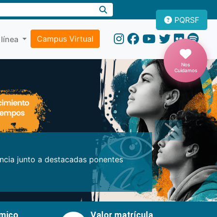
PQRSF
Campus Virtual
 línea
Nos
Cuidamos
Próxima
encia junto a destacadas ponentes
émico
Valor matrícula