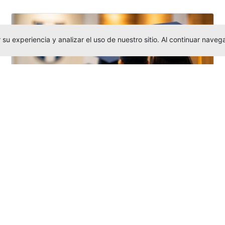
su experiencia y analizar el uso de nuestro sitio. Al continuar nav
Grados colectivos de pregrado:
consulte fechas y programación
Editor
,
6/8/2026
La Universidad Católica Luis Amigó publicó
las fechas de
grados colectivos
extemporaneos
de pregrado, con fechas
de firma de actas, entrega de invitaciones,