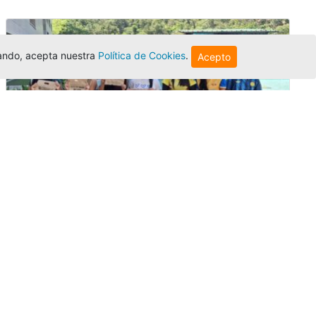
egando, acepta nuestra
Política de Cookies
.
Acepto
Amigonianos inician intercambios
académicos en 2026-2
Editor
,
4/8/2026
Estudiantes de la Universidad Católica Luis
Amigó realizarán
intercambios
nacionales
e internacionales durante el segundo
semestre de 2026, fortaleciendo su