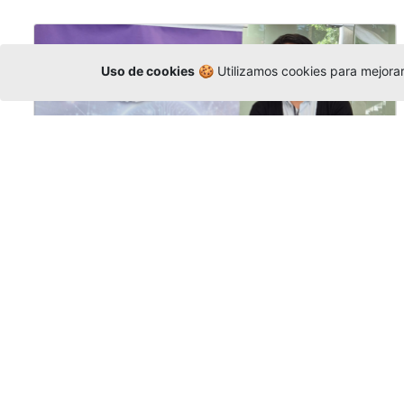
Uso de cookies
🍪 Utilizamos cookies para mejorar 
La Universidad participó en la
Asamblea de la COCTI-CICT
Editor
,
6/8/2026
Manuel David Gómez
representó a la
Universidad en la Asamblea General de la
Conferencia de Instituciones Católicas de
Teología
y participó en el X Simposio