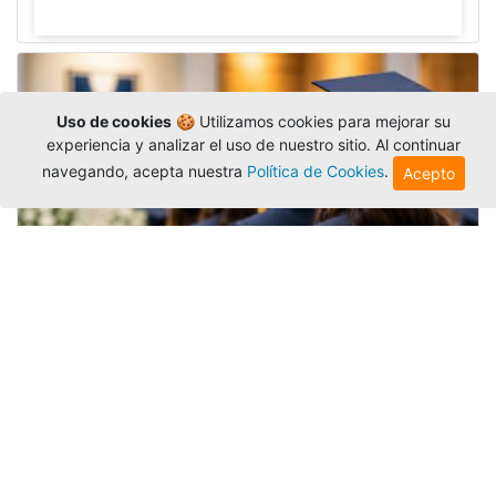
Uso de cookies
🍪 Utilizamos cookies para mejorar su
experiencia y analizar el uso de nuestro sitio. Al continuar
navegando, acepta nuestra
Política de Cookies
.
Acepto
Grados colectivos de pregrado:
consulte fechas y programación
Editor
,
6/8/2026
La Universidad Católica Luis Amigó publicó
las fechas de
grados colectivos
extemporaneos
de pregrado, con fechas de