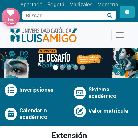
Apartadó
Bogotá
Manizales
Montería
Buscar
Nos
Cuidamos
Anterior
Pró
Sistema
Inscripciones
académico
Calendario
Valor matrícula
académico
Extensión