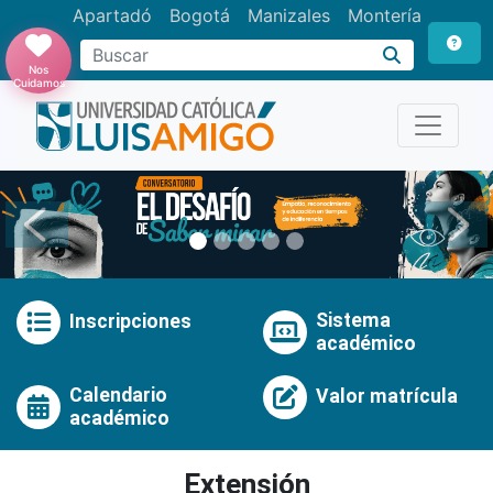
Apartadó
Bogotá
Manizales
Montería
Buscar
Nos
Cuidamos
Anterior
Pró
Sistema
Inscripciones
académico
Calendario
Valor matrícula
académico
Extensión