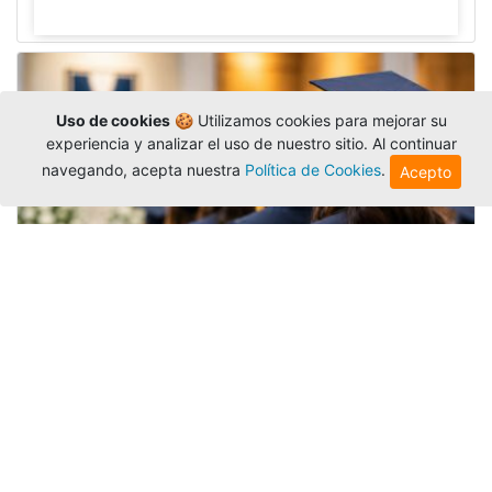
Uso de cookies
🍪 Utilizamos cookies para mejorar su
experiencia y analizar el uso de nuestro sitio. Al continuar
navegando, acepta nuestra
Política de Cookies
.
Acepto
Grados colectivos de pregrado:
consulte fechas y programación
Editor
,
6/8/2026
La Universidad Católica Luis Amigó publicó
las fechas de
grados colectivos
extemporaneos
de pregrado, con fechas de