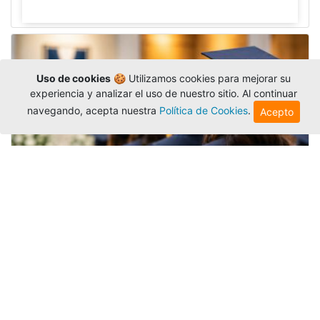
Uso de cookies
🍪 Utilizamos cookies para mejorar su
experiencia y analizar el uso de nuestro sitio. Al continuar
navegando, acepta nuestra
Política de Cookies
.
Acepto
Grados colectivos de pregrado:
consulte fechas y programación
Editor
,
6/8/2026
La Universidad Católica Luis Amigó publicó
las fechas de
grados colectivos
extemporaneos
de pregrado, con fechas de