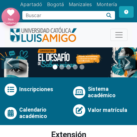
Apartadó
Bogotá
Manizales
Montería
Buscar
Nos
Cuidamos
Anterior
Pró
Sistema
Inscripciones
académico
Calendario
Valor matrícula
académico
Extensión