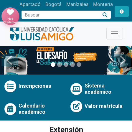
Apartadó
Bogotá
Manizales
Montería
Buscar
Nos
Cuidamos
Anterior
Pró
Sistema
Inscripciones
académico
Calendario
Valor matrícula
académico
Extensión