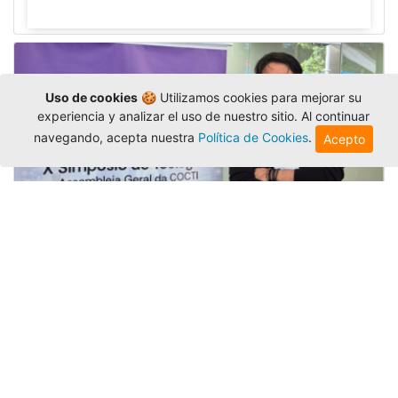
Uso de cookies
🍪 Utilizamos cookies para mejorar su
experiencia y analizar el uso de nuestro sitio. Al continuar
navegando, acepta nuestra
Política de Cookies
.
Acepto
La Universidad participó en la
Asamblea de la COCTI-CICT
Editor
,
6/8/2026
Manuel David Gómez
representó a la
Universidad en la Asamblea General de la
Conferencia de Instituciones Católicas de