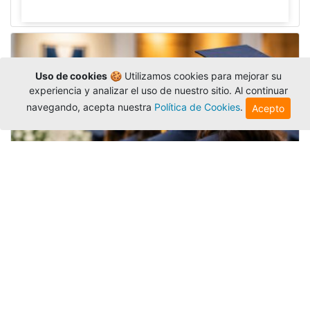
Uso de cookies
🍪 Utilizamos cookies para mejorar su
experiencia y analizar el uso de nuestro sitio. Al continuar
navegando, acepta nuestra
Política de Cookies
.
Acepto
Grados colectivos de pregrado:
consulte fechas y programación
Editor
,
6/8/2026
La Universidad Católica Luis Amigó publicó
las fechas de
grados colectivos
extemporaneos
de pregrado, con fechas de