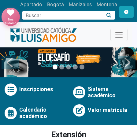
Apartadó
Bogotá
Manizales
Montería
Buscar
Nos
Cuidamos
Anterior
Pró
Sistema
Inscripciones
académico
Calendario
Valor matrícula
académico
Extensión