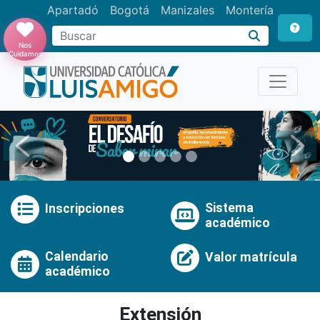
Apartadó
Bogotá
Manizales
Montería
Buscar
Nos
Cuidamos
Anterior
Pró
Sistema
Inscripciones
académico
Calendario
Valor matrícula
académico
Extensión