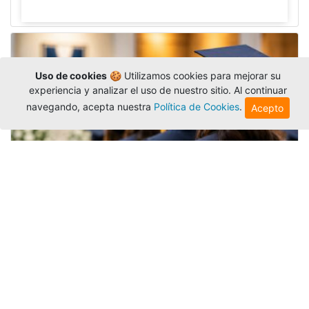
Uso de cookies
🍪 Utilizamos cookies para mejorar su
experiencia y analizar el uso de nuestro sitio. Al continuar
navegando, acepta nuestra
Política de Cookies
.
Acepto
Grados colectivos de pregrado:
consulte fechas y programación
Editor
,
6/8/2026
La Universidad Católica Luis Amigó publicó
las fechas de
grados colectivos
extemporaneos
de pregrado, con fechas de