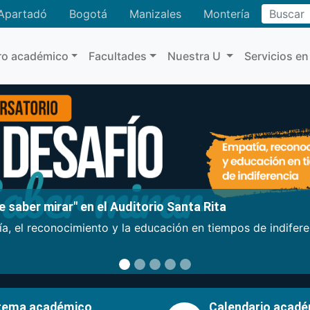
Buscar
Apartadó
Bogotá
Manizales
Montería
ro académico
Facultades
Nuestra U
Servicios en
 saber mirar" en el Auditorio Santa Rita
a, el reconocimiento y la educación en tiempos de indifer
tema académico
Calendario acad