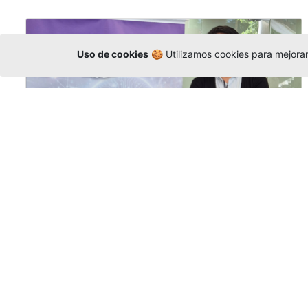
Uso de cookies
🍪 Utilizamos cookies para mejorar 
La Universidad participó en la
Asamblea de la COCTI-CICT
Editor
,
6/8/2026
Manuel David Gómez
representó a la
Universidad en la Asamblea General de la
Conferencia de Instituciones Católicas de
Teología
y participó en el X Simposio