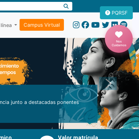
PQRSF
Campus Virtual
 línea
Nos
Cuidamos
Próxima
encia junto a destacadas ponentes
émico
Valor matrícula