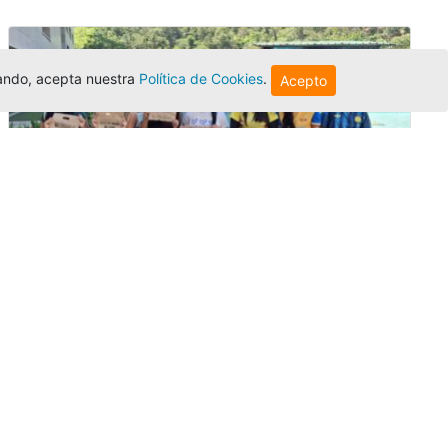
egando, acepta nuestra
Política de Cookies
.
Acepto
Amigonianos inician intercambios
académicos en 2026-2
Editor
,
4/8/2026
Estudiantes de la Universidad Católica Luis
Amigó realizarán
intercambios
nacionales
e internacionales durante el segundo
semestre de 2026, fortaleciendo su