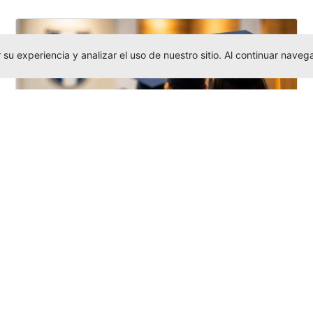
su experiencia y analizar el uso de nuestro sitio. Al continuar nav
Grados colectivos de pregrado:
consulte fechas y programación
Editor
,
6/8/2026
La Universidad Católica Luis Amigó publicó
las fechas de
grados colectivos
extemporaneos
de pregrado, con fechas
de firma de actas, entrega de invitaciones,