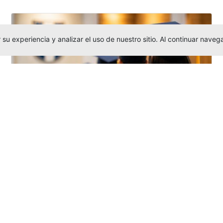
su experiencia y analizar el uso de nuestro sitio. Al continuar nav
Grados colectivos de pregrado:
consulte fechas y programación
Editor
,
6/8/2026
La Universidad Católica Luis Amigó publicó
las fechas de
grados colectivos
extemporaneos
de pregrado, con fechas
de firma de actas, entrega de invitaciones,