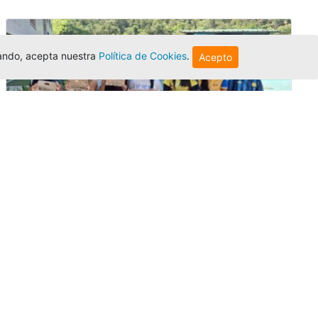
egando, acepta nuestra
Política de Cookies
.
Acepto
Amigonianos inician intercambios
académicos en 2026-2
Editor
,
4/8/2026
Estudiantes de la Universidad Católica Luis
Amigó realizarán
intercambios
nacionales
e internacionales durante el segundo
semestre de 2026, fortaleciendo su