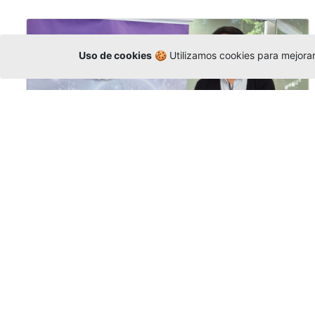
Uso de cookies
🍪 Utilizamos cookies para mejorar 
La Universidad participó en la
Asamblea de la COCTI-CICT
Editor
,
6/8/2026
Manuel David Gómez
representó a la
Universidad en la Asamblea General de la
Conferencia de Instituciones Católicas de
Teología
y participó en el X Simposio