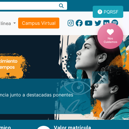
PQRSF
Campus Virtual
 línea
Nos
Cuidamos
Próxima
encia junto a destacadas ponentes
émico
Valor matrícula