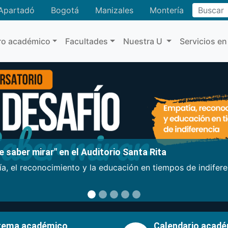
Buscar
Apartadó
Bogotá
Manizales
Montería
ro académico
Facultades
Nuestra U
Servicios en
 saber mirar" en el Auditorio Santa Rita
a, el reconocimiento y la educación en tiempos de indifer
tema académico
Calendario acad