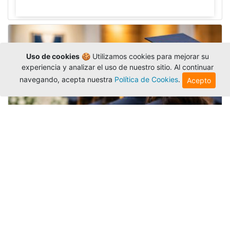
Uso de cookies
🍪 Utilizamos cookies para mejorar su
experiencia y analizar el uso de nuestro sitio. Al continuar
navegando, acepta nuestra
Política de Cookies
.
Acepto
Grados colectivos de pregrado:
consulte fechas y programación
Editor
,
6/8/2026
La Universidad Católica Luis Amigó publicó
las fechas de
grados colectivos
extemporaneos
de pregrado, con fechas de