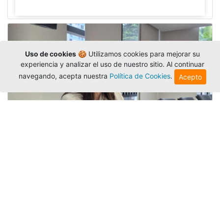
Uso de cookies
🍪 Utilizamos cookies para mejorar su
experiencia y analizar el uso de nuestro sitio. Al continuar
navegando, acepta nuestra
Política de Cookies
.
Acepto
Investigadora amigoniana participa
en uno de los principales congresos
mundial...
Editor
,
3/8/2026
La docente
Candy Lorena Chamorro
González
presentó su investigación y actuó