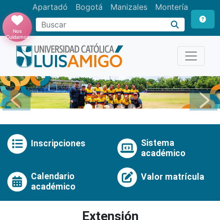
Apartadó
Bogotá
Manizales
Montería
Buscar
Nos
Cuidamos
Anterior
Pró
Sistema
Inscripciones
académico
Calendario
Valor matrícula
académico
Extensión