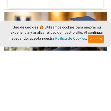
Uso de cookies
🍪 Utilizamos cookies para mejorar su
experiencia y analizar el uso de nuestro sitio. Al continuar
navegando, acepta nuestra
Política de Cookies
.
Acepto
Grados colectivos de pregrado:
consulte fechas y programación
Editor
,
6/8/2026
La Universidad Católica Luis Amigó publicó
las fechas de
grados colectivos
extemporaneos
de pregrado, con fechas de