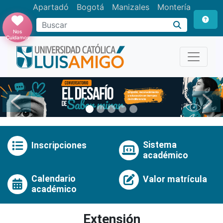
Apartadó
Bogotá
Manizales
Montería
Buscar
Nos
Cuidamos
Anterior
Pró
Sistema
Inscripciones
académico
Calendario
Valor matrícula
académico
Extensión