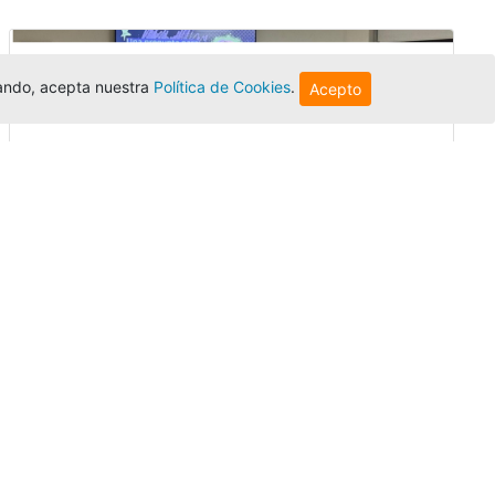
egando, acepta nuestra
Política de Cookies
.
Acepto
Innovación y liderazgo: así se vivió
el encuentro de graduados de la
Univer...
Editor
,
3/8/2026
El Centro Regional Bogotá reunió a sus
graduados en un encuentro sobre
inteligencia artificial, liderazgo y