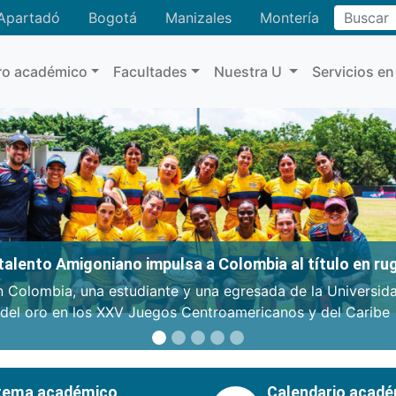
Buscar
Apartadó
Bogotá
Manizales
Montería
ro académico
Facultades
Nuestra U
Servicios en
: talento Amigoniano impulsa a Colombia al título en r
n Colombia, una estudiante y una egresada de la Universid
 del oro en los XXV Juegos Centroamericanos y del Caribe
tema académico
Calendario acad