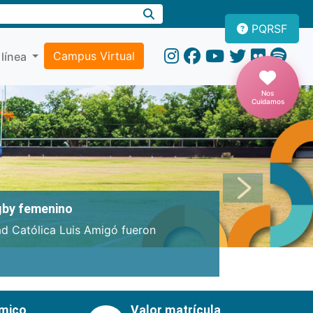
PQRSF
Campus Virtual
 línea
Nos
Cuidamos
Próxima
ugby femenino
ad Católica Luis Amigó fueron
émico
Valor matrícula