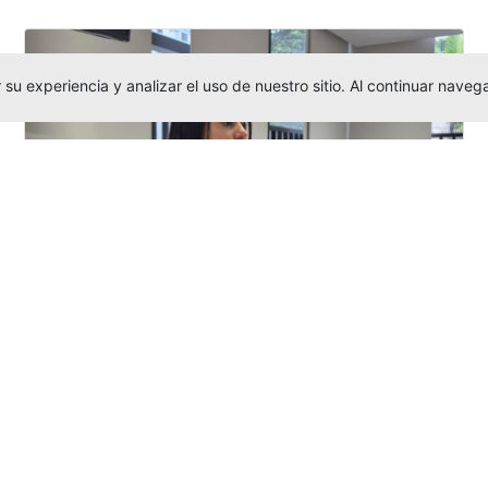
su experiencia y analizar el uso de nuestro sitio. Al continuar nav
Investigadora amigoniana participa
en uno de los principales congresos
mundial...
Editor
,
3/8/2026
La docente
Candy Lorena Chamorro
González
presentó su investigación y
actuó como evaluadora científica en la