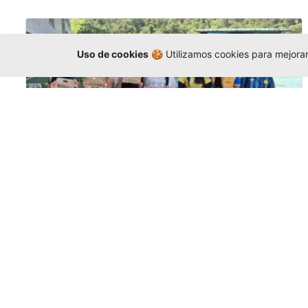
Uso de cookies
🍪 Utilizamos cookies para mejorar 
Amigonianos inician intercambios
académicos en 2026-2
Editor
,
4/8/2026
Estudiantes de la Universidad Católica Luis
Amigó realizarán
intercambios
nacionales
e internacionales durante el segundo
semestre de 2026, fortaleciendo su