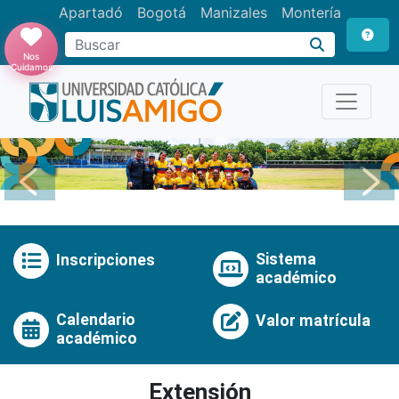
Apartadó
Bogotá
Manizales
Montería
Buscar
Nos
Cuidamos
Anterior
Pró
Sistema
Inscripciones
académico
Calendario
Valor matrícula
académico
Extensión