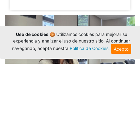
Uso de cookies
🍪 Utilizamos cookies para mejorar su
experiencia y analizar el uso de nuestro sitio. Al continuar
navegando, acepta nuestra
Política de Cookies
.
Acepto
Investigadora amigoniana participa
en uno de los principales congresos
mundial...
Editor
,
3/8/2026
La docente
Candy Lorena Chamorro
González
presentó su investigación y actuó