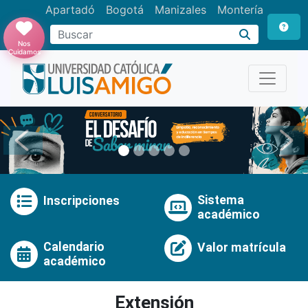
Apartadó
Bogotá
Manizales
Montería
Buscar
Nos
Cuidamos
Anterior
Pró
Sistema
Inscripciones
académico
Calendario
Valor matrícula
académico
Extensión