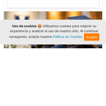
Uso de cookies
🍪 Utilizamos cookies para mejorar su
experiencia y analizar el uso de nuestro sitio. Al continuar
navegando, acepta nuestra
Política de Cookies
.
Acepto
Grados colectivos de pregrado:
consulte fechas y programación
Editor
,
6/8/2026
La Universidad Católica Luis Amigó publicó
las fechas de
grados colectivos
extemporaneos
de pregrado, con fechas de