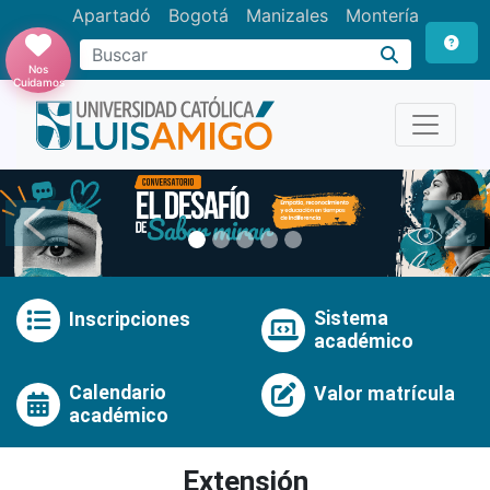
Apartadó
Bogotá
Manizales
Montería
Buscar
Nos
Cuidamos
Anterior
Pró
Sistema
Inscripciones
académico
Calendario
Valor matrícula
académico
Extensión