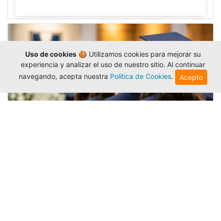
Uso de cookies
🍪 Utilizamos cookies para mejorar su
experiencia y analizar el uso de nuestro sitio. Al continuar
navegando, acepta nuestra
Política de Cookies
.
Acepto
Grados colectivos de pregrado:
consulte fechas y programación
Editor
,
6/8/2026
La Universidad Católica Luis Amigó publicó
las fechas de
grados colectivos
extemporaneos
de pregrado, con fechas de