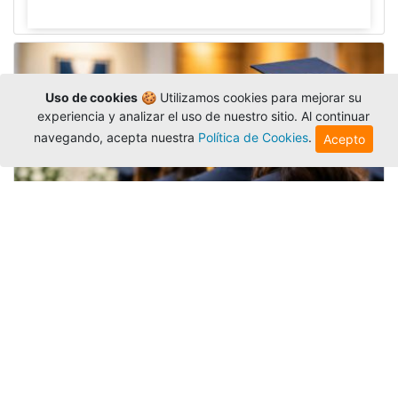
Uso de cookies
🍪 Utilizamos cookies para mejorar su
experiencia y analizar el uso de nuestro sitio. Al continuar
navegando, acepta nuestra
Política de Cookies
.
Acepto
Grados colectivos de pregrado:
consulte fechas y programación
Editor
,
6/8/2026
La Universidad Católica Luis Amigó publicó
las fechas de
grados colectivos
extemporaneos
de pregrado, con fechas de