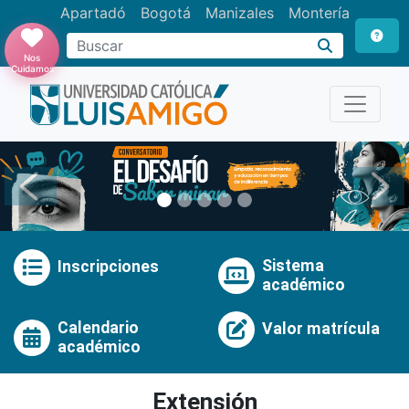
Apartadó
Bogotá
Manizales
Montería
Buscar
Nos
Cuidamos
Anterior
Pró
Sistema
Inscripciones
académico
Calendario
Valor matrícula
académico
Extensión